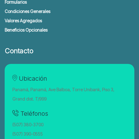
Formularios
Condiciones Generales
Valores Agregados
Beneficios Opcionales
Contacto
Ubicación
Panamá, Panamá, Ave Balboa, Torre Unibank, Piso 3,
Grand dist. T/999
Teléfonos
(507) 380-3700
(507) 390-0555