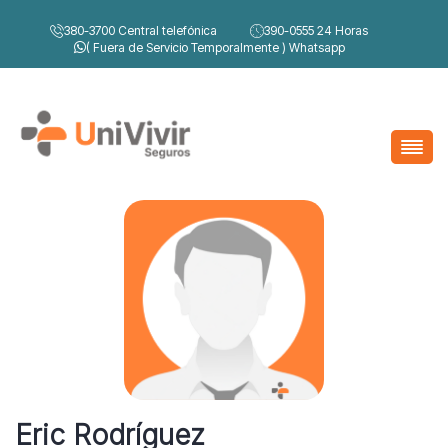
380-3700
Central telefónica
390-0555
24 Horas
( Fuera de Servicio Temporalmente )
Whatsapp
Eric Rodríguez